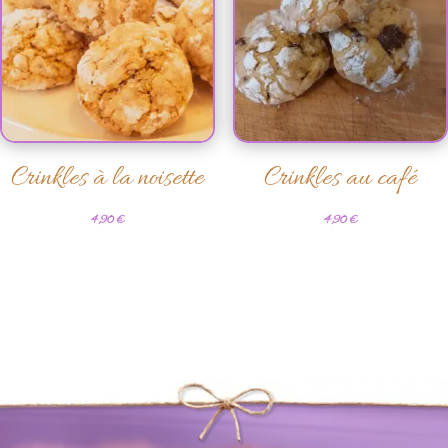
Crinkles à la noisette
Crinkles au café
4,90
€
4,90
€