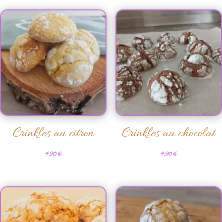
Crinkles au citron
Crinkles au chocolat
4,90
€
4,90
€