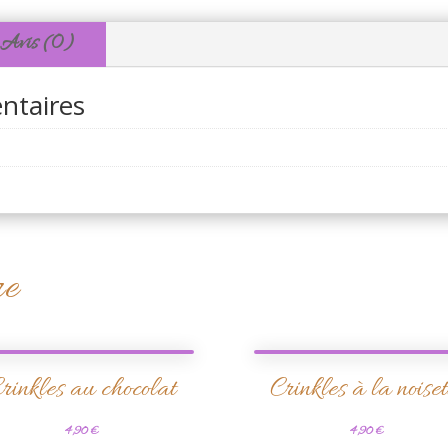
noisette
Avis (0)
ntaires
re
rinkles au chocolat
Crinkles à la noiset
4,90
€
4,90
€