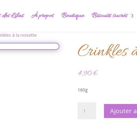
s des Lilas
À propos
Boutique
Biscuits sucrés
inkles à la noisette
Crinkles à
4,90
€
160g
quantité
Ajouter 
de
Crinkles
à
la