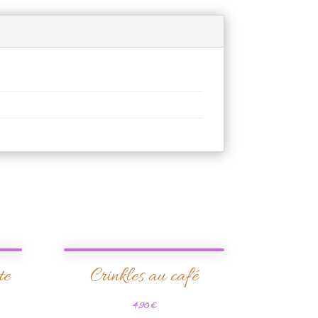
te
Crinkles au café
4,90
€