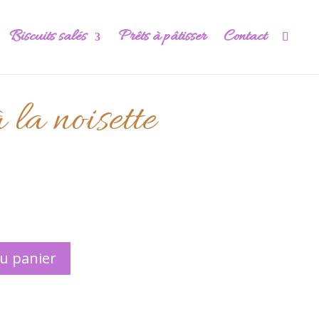
Biscuits salés
Prêts à pâtisser
Contact
 la noisette
au panier