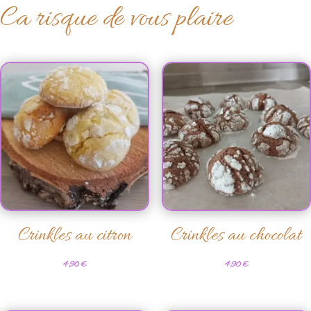
Ca risque de vous plaire
Crinkles au citron
Crinkles au chocolat
4,90
€
4,90
€