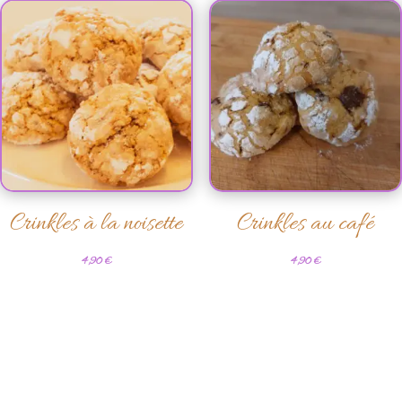
Crinkles à la noisette
Crinkles au café
4,90
€
4,90
€