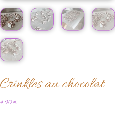
Crinkles au chocolat
4,90
€