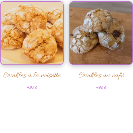
Crinkles à la noisette
Crinkles au café
4,90
€
4,90
€