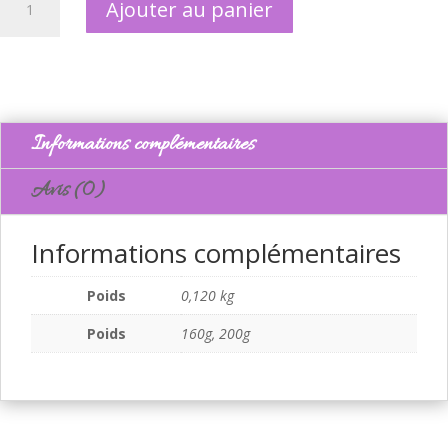
Ajouter au panier
de
Cookie
noix
et
comté
Informations complémentaires
Avis (0)
Informations complémentaires
Poids
0,120 kg
Poids
160g, 200g