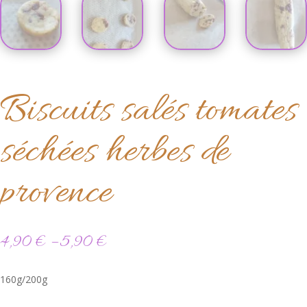
Biscuits salés tomates
séchées herbes de
provence
4,90
€
–
5,90
€
160g/200g