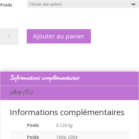
Poids
quantité
Ajouter au panier
de
Biscuits
salés
tomates
séchées
herbes
Informations complémentaires
de
provence
Avis (0)
Informations complémentaires
Poids
0,120 kg
Poids
160g, 200g