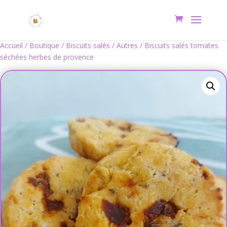
Accueil
/
Boutique
/
Biscuits salés
/
Autres
/ Biscuits salés tomates
séchées herbes de provence