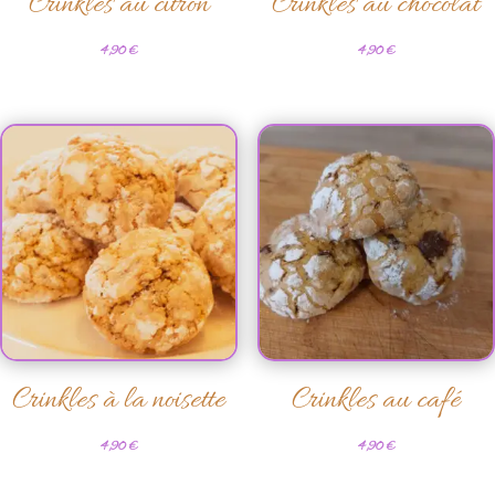
Crinkles au citron
Crinkles au chocolat
4,90
€
4,90
€
Crinkles à la noisette
Crinkles au café
4,90
€
4,90
€