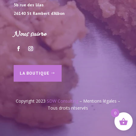
5b rue des lilas
26140 St Rambert d’Albon
Nous suivre
LA BOUTIQUE
Copyright 2023
SDW Consulting
–
Mentions légales
–
Tous droits réservés
0